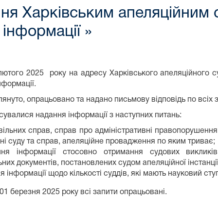
ня Харківським апеляційним 
 інформації »
ютого 2025 року на адресу Харківського апеляційного с
нформації.
лянуто, опрацьовано та надано письмову відповідь по всіх 
сувалися надання інформації з наступних питань:
вільних справ, справ про адміністративні правопорушення
і суду та справ, апеляційне провадження по яким триває;
ня інформації стосовно отримання судових викликів,
них документів, постановлених судом апеляційної інстанції
я інформації щодо кількості суддів, які мають науковий ступ
01 березня 2025 року всі запити опрацьовані.