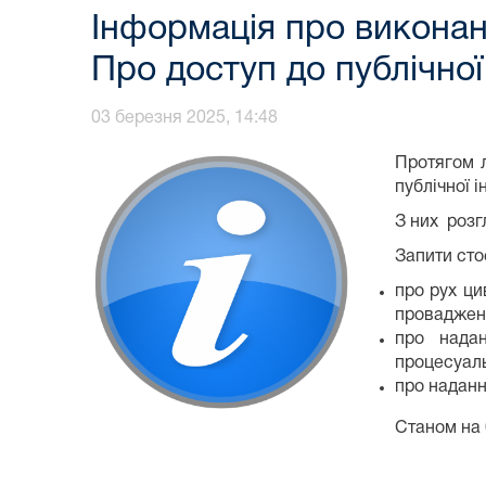
Інформація про виконан
Про доступ до публічної
03 березня 2025, 14:48
Протягом л
публічної і
З них розг
Запити сто
про рух ци
провадженн
про надан
процесуаль
про наданн
Станом на 